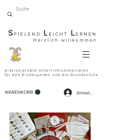
S
L
L
PIELEND
EICHT
ERNEN
Herzlich willkommen
praxiserprobte Unterrichtsmaterialien
für den Kindergarten und die Grundschule
WARENKORB
Anmelden