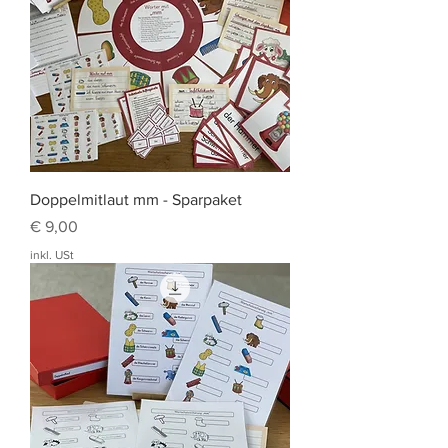
Doppelmitlaut mm - Sparpaket
Preis
€ 9,00
inkl. USt