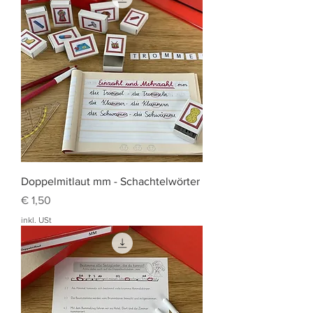
Doppelmitlaut mm - Schachtelwörter
Preis
€ 1,50
inkl. USt