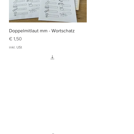
Doppelmitlaut mm - Wortschatz
Preis
€ 1,50
inkl. USt