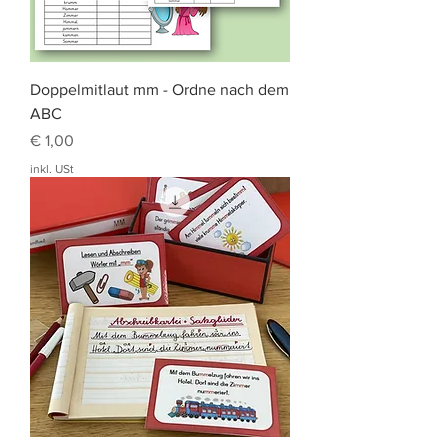
Doppelmitlaut mm - Ordne nach dem
ABC
Preis
€ 1,00
inkl. USt