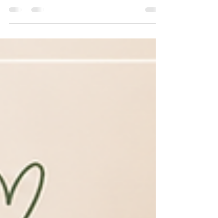
spielend-leicht-lernen
28. Juli
0 Min. Lesezeit
Wie behalten wir den Überblick