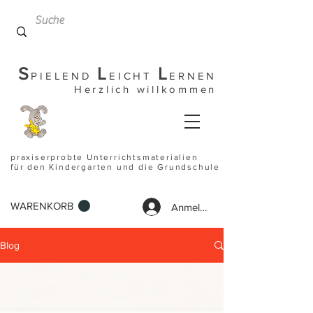
S
L
L
PIELEND
EICHT
ERNEN
Herzlich willkommen
praxiserprobte Unterrichtsmaterialien
für den Kindergarten und die Grundschule
WARENKORB
Anmelden
Blog