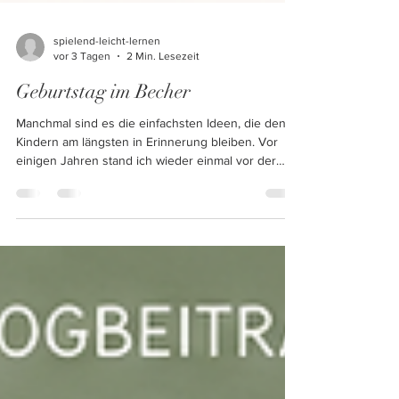
spielend-leicht-lernen
vor 3 Tagen
2 Min. Lesezeit
Geburtstag im Becher
Manchmal sind es die einfachsten Ideen, die den
Kindern am längsten in Erinnerung bleiben. Vor
einigen Jahren stand ich wieder einmal vor der
gleichen Frage, die vermutlich jede Lehrperson
kennt: Was machen wir eigentlich mit den
Geburtstagskindern? Kuchen und Muffins sind
natürlich schön – aber gerade im Sommer
schmelzen Schokolade und Glasur oft schneller als
gedacht. Klebrige Hände, Krümel im Klassenraum
und der organisatorische Aufwand gehören
irgendwie immer dazu. Also e