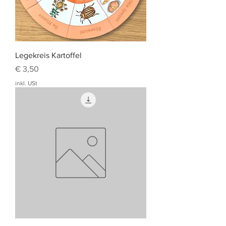
Legekreis Kartoffel
Preis
€ 3,50
inkl. USt