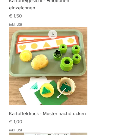
Kartoffelgesicht - Emotionen
einzeichnen
Preis
€ 1,50
inkl. USt
Kartoffeldruck - Muster nachdrucken
Preis
€ 1,00
inkl. USt