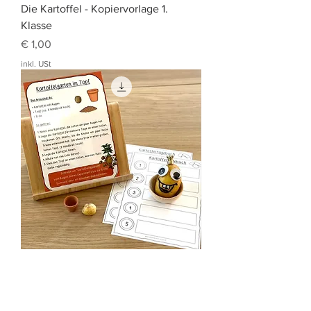
Die Kartoffel - Kopiervorlage 1.
Klasse
Preis
€ 1,00
inkl. USt
Versuch Kartoffelgarten im Topf
Preis
€ 2,50
inkl. USt