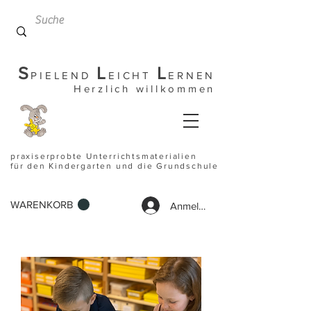
S
L
L
PIELEND
EICHT
ERNEN
Herzlich willkommen
praxiserprobte Unterrichtsmaterialien
für den Kindergarten und die Grundschule
WARENKORB
Anmelden