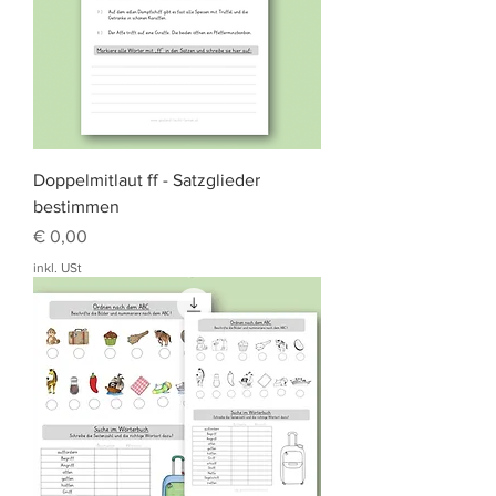
Doppelmitlaut ff - Satzglieder
bestimmen
Preis
€ 0,00
inkl. USt