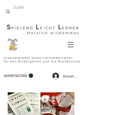
S
L
L
PIELEND
EICHT
ERNEN
Herzlich willkommen
praxiserprobte Unterrichtsmaterialien
für den Kindergarten und die Grundschule
WARENKORB
Anmelden