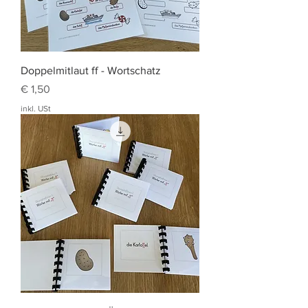
Doppelmitlaut ff - Wortschatz
Preis
€ 1,50
inkl. USt