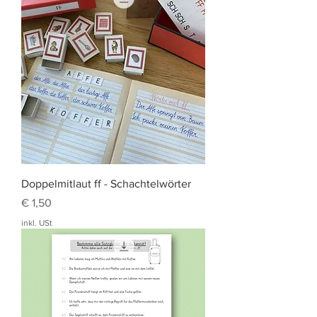
Doppelmitlaut ff - Schachtelwörter
Preis
€ 1,50
inkl. USt