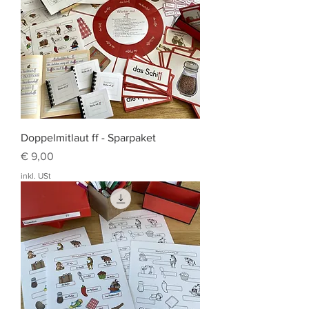
Doppelmitlaut ff - Sparpaket
Preis
€ 9,00
inkl. USt