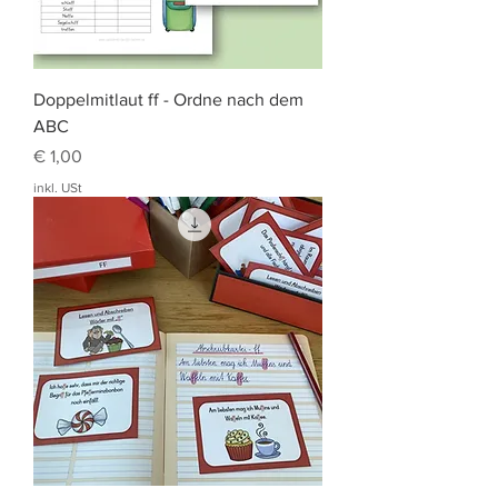
Doppelmitlaut ff - Ordne nach dem
ABC
Preis
€ 1,00
inkl. USt