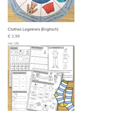
Clothes Legekreis (Englisch)
Preis
€ 2,99
inkl. USt