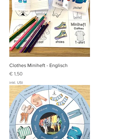
Clothes Miniheft - Englisch
Preis
€ 1,50
inkl. USt