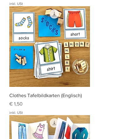
inkl. USt
Clothes Tafelbildkarten (Englisch)
Preis
€ 1,50
inkl. USt