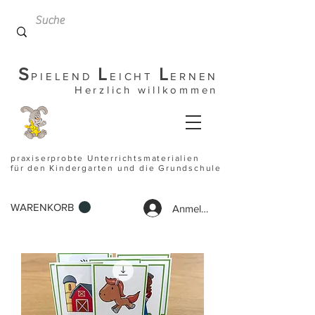
S
L
L
PIELEND
EICHT
ERNEN
Herzlich willkommen
praxiserprobte Unterrichtsmaterialien
für den Kindergarten und die Grundschule
WARENKORB
Anmelden