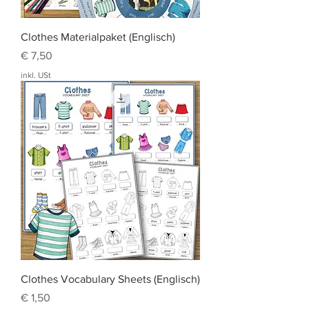
Clothes Materialpaket (Englisch)
Preis
€ 7,50
inkl. USt
Clothes Vocabulary Sheets (Englisch)
Preis
€ 1,50