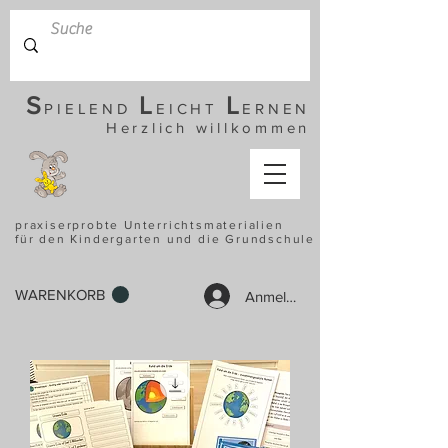
S
L
L
PIELEND
EICHT
ERNEN
Herzlich willkommen
praxiserprobte Unterrichtsmaterialien
für den Kindergarten und die Grundschule
WARENKORB
Anmelden