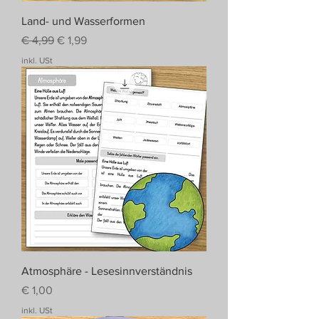
Land- und Wasserformen
Standardpreis
Sale-Preis
€ 4,99
€ 1,99
inkl. USt
Atmosphäre - Lesesinnverständnis
Preis
€ 1,00
inkl. USt