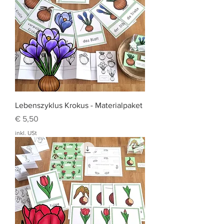
Lebenszyklus Krokus - Materialpaket
Preis
€ 5,50
inkl. USt