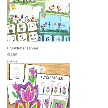
Frühblüher zählen
Preis
€ 1,99
inkl. USt