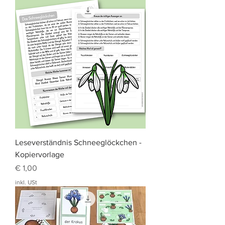
Leseverständnis Schneeglöckchen -
Kopiervorlage
Preis
€ 1,00
inkl. USt