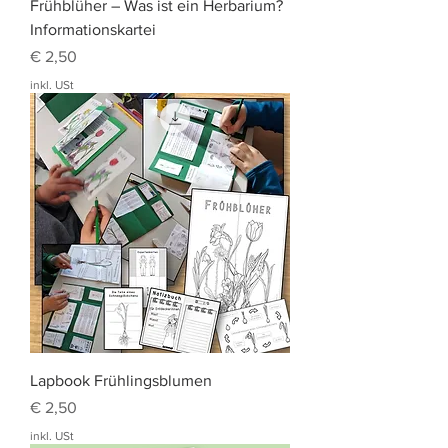
Frühblüher – Was ist ein Herbarium?
Informationskartei
Preis
€ 2,50
inkl. USt
Lapbook Frühlingsblumen
Preis
€ 2,50
inkl. USt