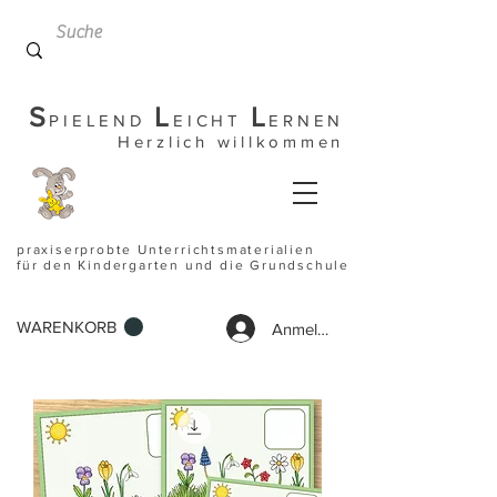
S
L
L
PIELEND
EICHT
ERNEN
Herzlich willkommen
praxiserprobte Unterrichtsmaterialien
für den Kindergarten und die Grundschule
WARENKORB
Anmelden