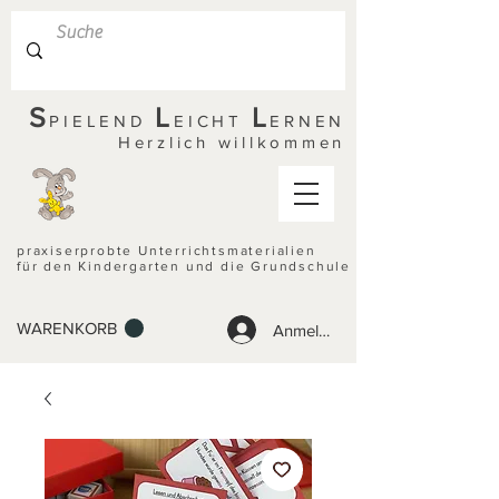
S
L
L
PIELEND
EICHT
ERNEN
Herzlich willkommen
praxiserprobte Unterrichtsmaterialien
für den Kindergarten und die Grundschule
WARENKORB
Anmelden