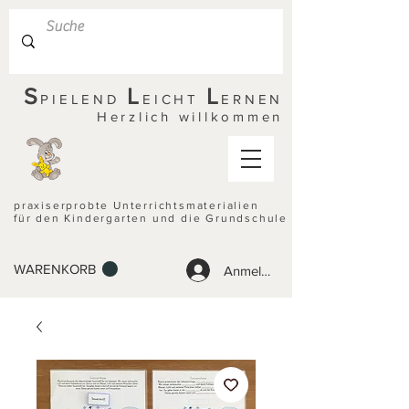
S
L
L
PIELEND
EICHT
ERNEN
Herzlich willkommen
praxiserprobte Unterrichtsmaterialien
für den Kindergarten und die Grundschule
WARENKORB
Anmelden