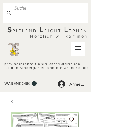
S
L
L
PIELEND
EICHT
ERNEN
Herzlich willkommen
praxiserprobte Unterrichtsmaterialien
für den Kindergarten und die Grundschule
WARENKORB
Anmelden