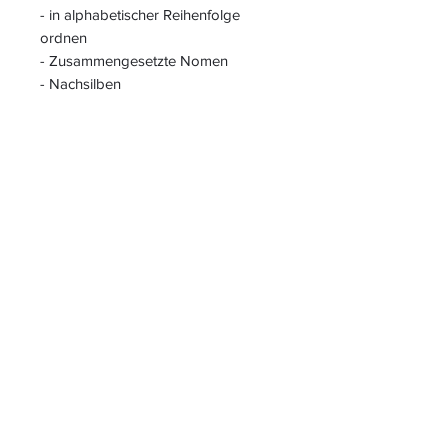
- in alphabetischer Reihenfolge
ordnen
- Zusammengesetzte Nomen
- Nachsilben
- Pronomen
- Satzzeichen einsetzen
- passende Satzanfänge finden
- Wortstamm
S
L
PIELEND
EICHT
L
ERNEN
START
|
JAHRESZUGANG
|
LOGIN INTERN für ALLE