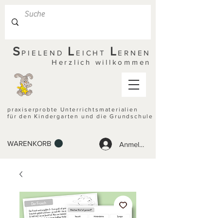
S
L
L
PIELEND
EICHT
ERNEN
Herzlich willkommen
praxiserprobte Unterrichtsmaterialien
für den Kindergarten und die Grundschule
WARENKORB
Anmelden