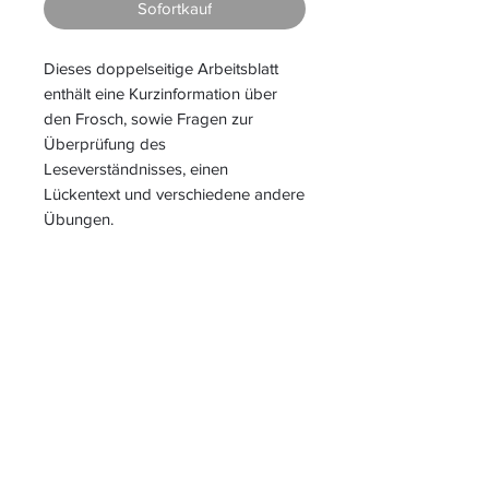
Sofortkauf
Dieses doppelseitige Arbeitsblatt
enthält eine Kurzinformation über
den Frosch, sowie Fragen zur
Überprüfung des
Leseverständnisses, einen
Lückentext und verschiedene andere
Übungen.
S
L
PIELEND
EICHT
L
ERNEN
START
|
JAHRESZUGANG
|