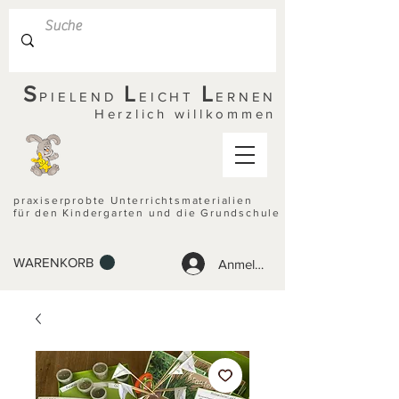
S
L
L
PIELEND
EICHT
ERNEN
Herzlich willkommen
praxiserprobte Unterrichtsmaterialien
für den Kindergarten und die Grundschule
WARENKORB
Anmelden