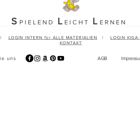
S
L
L
PIELEND
EICHT
ERNEN
|
LOGIN INTERN für ALLE MATERIALIEN
|
LOGIN KIGA
KONTAKT
ie uns
AGB
Impress