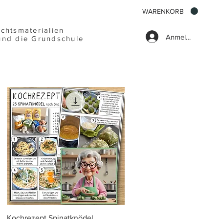
WARENKORB
ichtsmaterialien
Anmelden
und die Grundschule
Schnellansicht
Kochrezept Spinatknödel