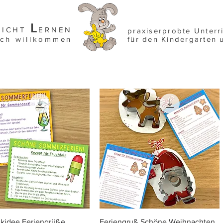
L
EICHT
ERNEN
praxiserprobte Unterr
ich willkommen
für den Kindergarten 
Schnellansicht
Schnellansicht
kidee Feriengrüße
Feriengruß Schöne Weihnachten