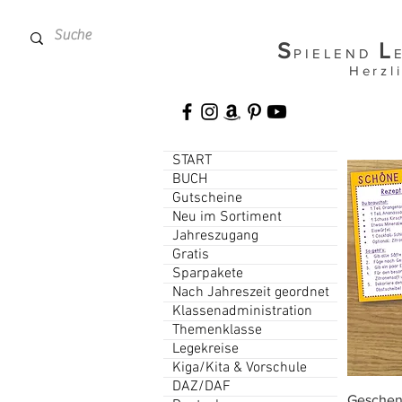
S
L
PIELEND
Herzl
START
BUCH
Gutscheine
Neu im Sortiment
Jahreszugang
Gratis
Sparpakete
Nach Jahreszeit geordnet
Klassenadministration
Themenklasse
Legekreise
Kiga/Kita & Vorschule
DAZ/DAF
Geschen