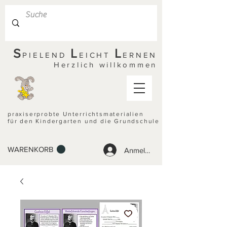
S
L
L
PIELEND
EICHT
ERNEN
Herzlich willkommen
praxiserprobte Unterrichtsmaterialien
für den Kindergarten und die Grundschule
WARENKORB
Anmelden