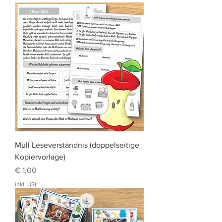
Müll Leseverständnis (doppelseitige
Kopiervorlage)
Preis
€ 1,00
inkl. USt