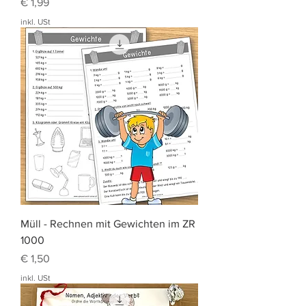
Preis
€ 1,99
inkl. USt
Müll - Rechnen mit Gewichten im ZR
1000
Preis
€ 1,50
inkl. USt