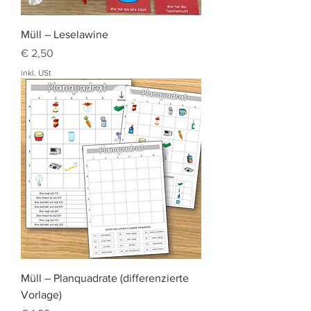
Müll – Leselawine
Preis
€ 2,50
inkl. USt
Müll – Planquadrate (differenzierte
Vorlage)