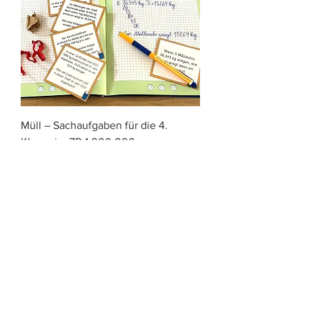
Müll – Sachaufgaben für die 4.
Klasse im ZR 1 000 000
Preis
€ 2,50
inkl. USt