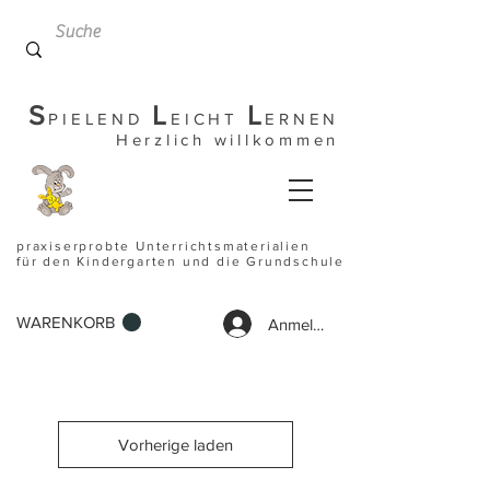
S
L
L
PIELEND
EICHT
ERNEN
Herzlich willkommen
praxiserprobte Unterrichtsmaterialien
für den Kindergarten und die Grundschule
WARENKORB
Anmelden
Vorherige laden