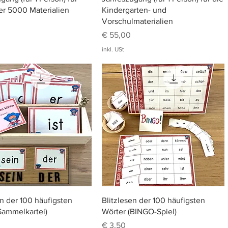
r 5000 Materialien
Kindergarten- und
Vorschulmaterialien
Preis
€ 55,00
inkl. USt
Schnellansicht
Schnellansicht
en der 100 häufigsten
Blitzlesen der 100 häufigsten
Sammelkartei)
Wörter (BINGO-Spiel)
Preis
€ 3,50