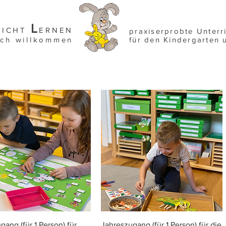
L
EICHT
ERNEN
praxiserprobte Unterr
ich willkommen
für den Kindergarten 
Schnellansicht
Schnellansicht
gang (für 1 Person) für
Jahreszugang (für 1 Person) für die