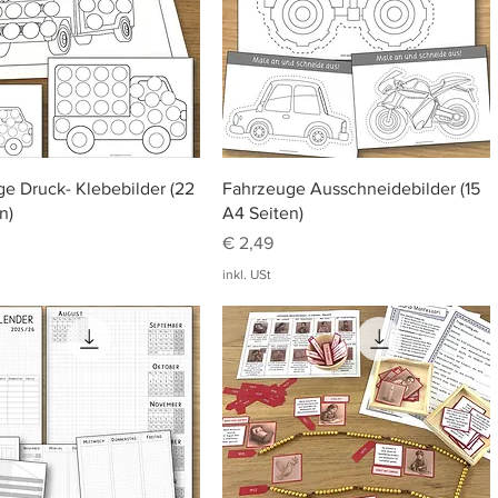
Schnellansicht
Schnellansicht
e Druck- Klebebilder (22
Fahrzeuge Ausschneidebilder (15
n)
A4 Seiten)
Preis
€ 2,49
inkl. USt