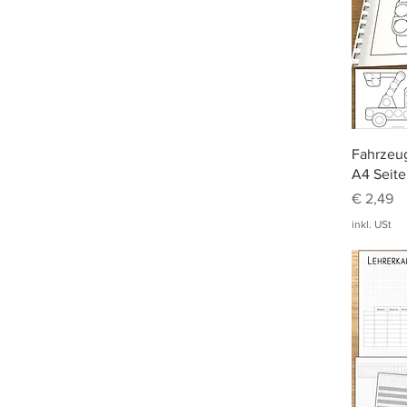
Fahrzeug
A4 Seite
Preis
€ 2,49
inkl. USt