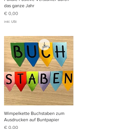
das ganze Jahr
Preis
€ 0,00
inkl. USt
Schnellansicht
Wimpelkette Buchstaben zum
Ausdrucken auf Buntpapier
Preis
€ 0,00