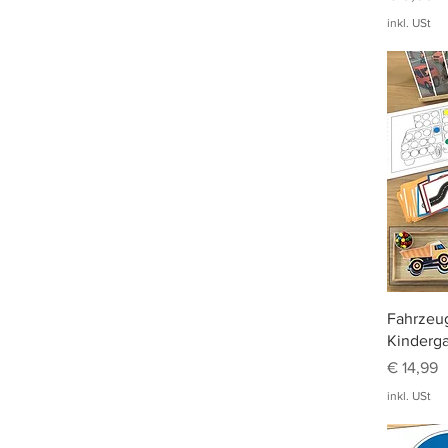
inkl. USt
Fahrzeu
Kinderga
Preis
€ 14,99
inkl. USt