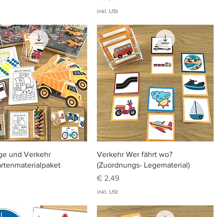
inkl. USt
Schnellansicht
Schnellansicht
ge und Verkehr
Verkehr Wer fährt wo?
rtenmaterialpaket
(Zuordnungs- Legematerial)
Preis
€ 2,49
inkl. USt