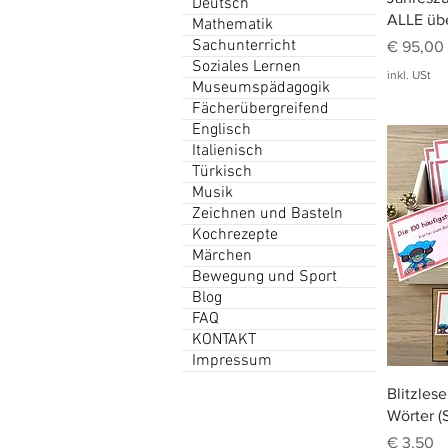
Deutsch
ALLE übe
Mathematik
Sachunterricht
Preis
€ 95,00
Soziales Lernen
inkl. USt
Museumspädagogik
Fächerübergreifend
Englisch
Italienisch
Türkisch
Musik
Zeichnen und Basteln
Kochrezepte
Märchen
Bewegung und Sport
Blog
FAQ
KONTAKT
Impressum
Blitzles
Wörter (
Preis
€ 3,50