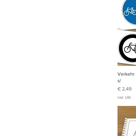
Verkehr 
s/
Preis
€ 2,49
inkl. USt