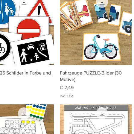
Schnellansicht
Schnellansicht
26 Schilder in Farbe und
Fahrzeuge PUZZLE-Bilder (30
Motive)
Preis
€ 2,49
inkl. USt