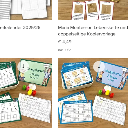
Schnellansicht
Schnellansicht
rerkalender 2025/26
Maria Montessori Lebenskette und
doppelseitige Kopiervorlage
Preis
€ 4,49
inkl. USt