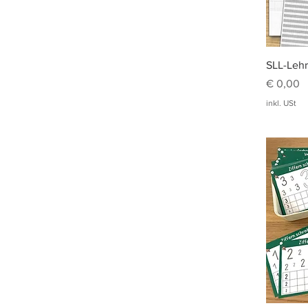
SLL-Leh
Preis
€ 0,00
inkl. USt