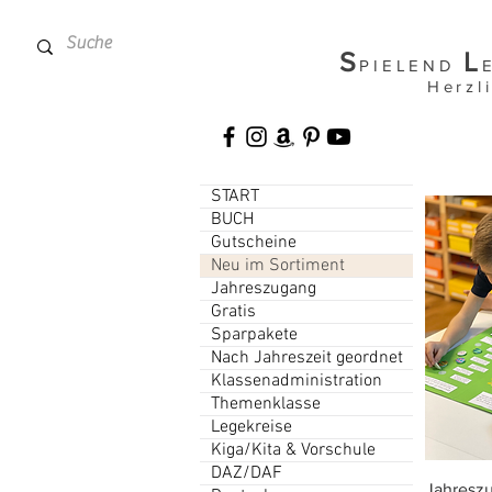
S
L
PIELEND
Herzl
START
BUCH
Gutscheine
Neu im Sortiment
Jahreszugang
Gratis
Sparpakete
Nach Jahreszeit geordnet
Klassenadministration
Themenklasse
Legekreise
Kiga/Kita & Vorschule
DAZ/DAF
Jahreszu