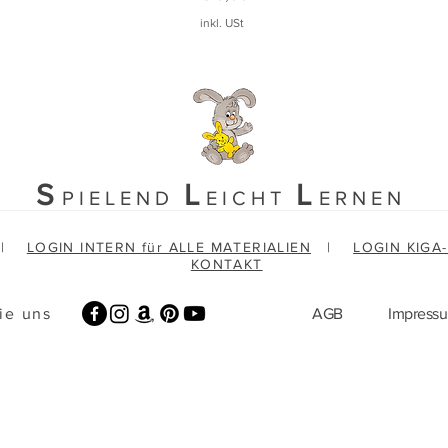
inkl. USt
S
L
L
PIELEND
EICHT
ERNEN
|
LOGIN INTERN für ALLE MATERIALIEN
|
LOGIN KIGA
KONTAKT
ie uns
AGB
Impress