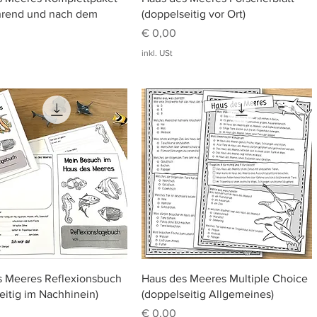
ährend und nach dem
(doppelseitig vor Ort)
Preis
€ 0,00
inkl. USt
Schnellansicht
Schnellansicht
s Meeres Reflexionsbuch
Haus des Meeres Multiple Choice
eitig im Nachhinein)
(doppelseitig Allgemeines)
Preis
€ 0,00