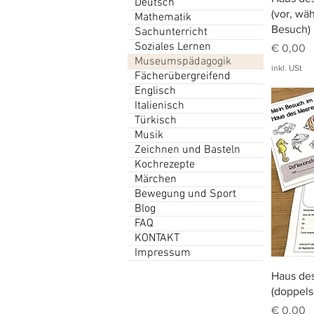
Deutsch
(vor, w
Mathematik
Besuch)
Sachunterricht
Soziales Lernen
Preis
€ 0,00
Museumspädagogik
inkl. USt
Fächerübergreifend
Englisch
Italienisch
Türkisch
Musik
Zeichnen und Basteln
Kochrezepte
Märchen
Bewegung und Sport
Blog
FAQ
KONTAKT
Impressum
Haus de
(doppels
Preis
€ 0,00