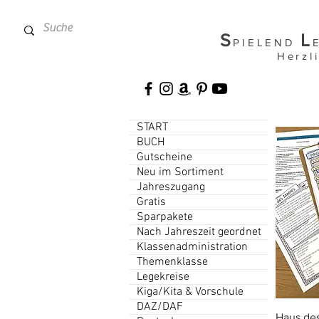
S
L
PIELEND
Herzl
START
BUCH
Gutscheine
Neu im Sortiment
Jahreszugang
Gratis
Sparpakete
Nach Jahreszeit geordnet
Klassenadministration
Themenklasse
Legekreise
Kiga/Kita & Vorschule
DAZ/DAF
Haus de