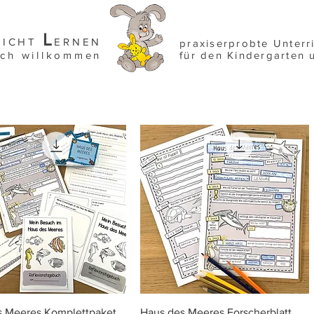
L
EICHT
ERNEN
praxiserprobte Unterr
ich willkommen
für den Kindergarten 
Schnellansicht
Schnellansicht
s Meeres Komplettpaket
Haus des Meeres Forscherblatt