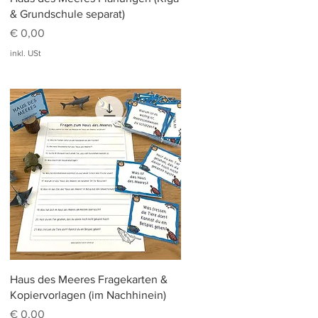
& Grundschule separat)
Preis
€ 0,00
inkl. USt
Schnellansicht
Haus des Meeres Fragekarten &
Kopiervorlagen (im Nachhinein)
Preis
€ 0,00