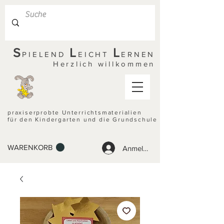
S
L
L
PIELEND
EICHT
ERNEN
Herzlich willkommen
praxiserprobte Unterrichtsmaterialien
für den Kindergarten und die Grundschule
WARENKORB
Anmelden