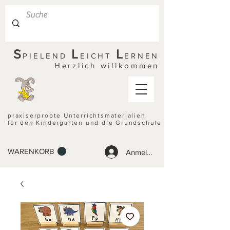
S
L
L
PIELEND
EICHT
ERNEN
Herzlich willkommen
praxiserprobte Unterrichtsmaterialien
für den Kindergarten und die Grundschule
WARENKORB
Anmelden