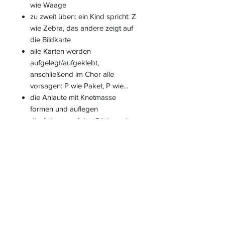
wie Waage
zu zweit üben: ein Kind spricht: Z
wie Zebra, das andere zeigt auf
die Bildkarte
alle Karten werden
aufgelegt/aufgeklebt,
anschließend im Chor alle
vorsagen: P wie Paket, P wie...
die Anlaute mit Knetmasse
formen und auflegen
die Anlaute auf den Rücken eines
anderen Kindes schreiben
eigene Beispiele für die Blanko-
Vorlagen finden
Sätze mit den Namenwörtern
erfinden (mündlich): Der Pilz ist
braun. Der Dalmatiner ist/hat...