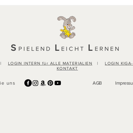
S
L
L
PIELEND
EICHT
ERNEN
|
LOGIN INTERN für ALLE MATERIALIEN
|
LOGIN KIGA
KONTAKT
ie uns
AGB
Impress