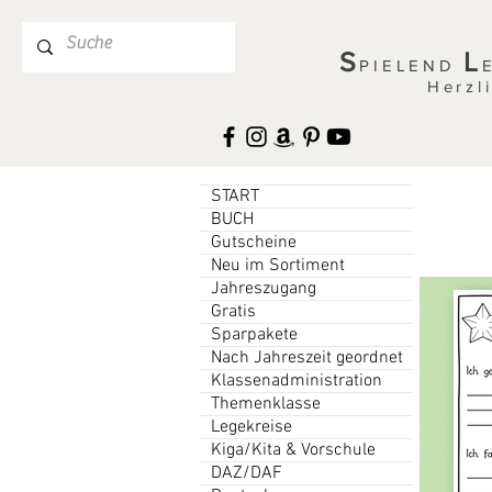
S
L
PIELEND
Herzl
START
BUCH
Gutscheine
Neu im Sortiment
Jahreszugang
Gratis
Sparpakete
Nach Jahreszeit geordnet
Klassenadministration
Themenklasse
Legekreise
Kiga/Kita & Vorschule
DAZ/DAF