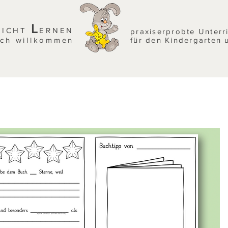
L
EICHT
ERNEN
praxiserprobte Unterr
ich willkommen
für den Kindergarten 