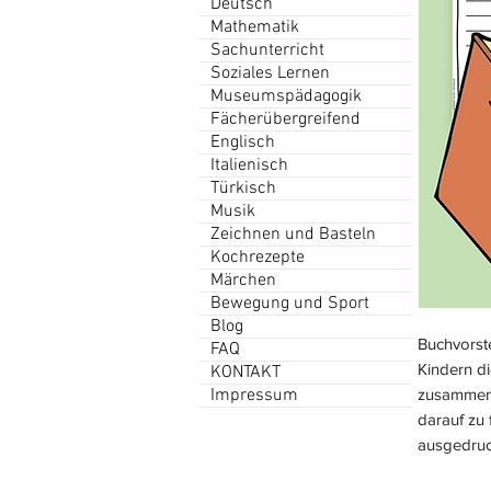
Deutsch
Mathematik
Sachunterricht
Soziales Lernen
Museumspädagogik
Fächerübergreifend
Englisch
Italienisch
Türkisch
Musik
Zeichnen und Basteln
Kochrezepte
Märchen
Bewegung und Sport
Blog
Buchvorst
FAQ
Kindern di
KONTAKT
Impressum
zusammenge
darauf zu 
ausgedruck