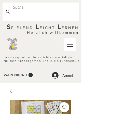
S
L
L
PIELEND
EICHT
ERNEN
Herzlich willkommen
praxiserprobte Unterrichtsmaterialien
für den Kindergarten und die Grundschule
WARENKORB
Anmelden