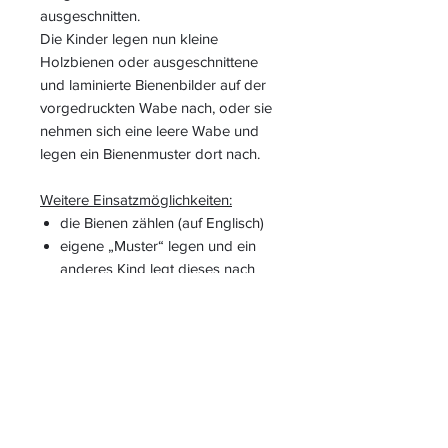
ausgeschnitten.
Die Kinder legen nun kleine
Holzbienen oder ausgeschnittene
und laminierte Bienenbilder auf der
vorgedruckten Wabe nach, oder sie
nehmen sich eine leere Wabe und
legen ein Bienenmuster dort nach.
Weitere Einsatzmöglichkeiten:
die Bienen zählen (auf Englisch)
eigene „Muster“ legen und ein
anderes Kind legt dieses nach
Wie viele Felder bleiben leer? - in
Sätzen sprechen
Die Zange, die Holzschale und die
gelben Funkelsteine sind von Höller
Spiel. Die Bienen von amazon (Siehe
„Woher ist…“ Highlight).