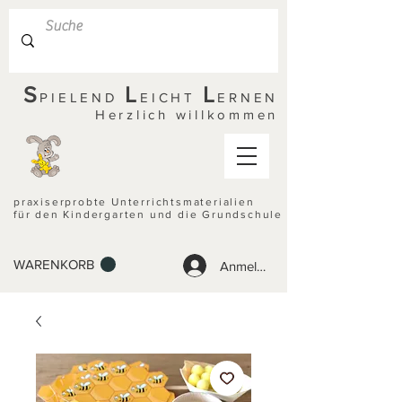
S
L
L
PIELEND
EICHT
ERNEN
Herzlich willkommen
praxiserprobte Unterrichtsmaterialien
für den Kindergarten und die Grundschule
WARENKORB
Anmelden