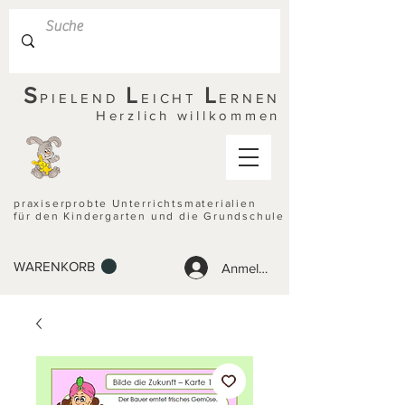
S
L
L
PIELEND
EICHT
ERNEN
Herzlich willkommen
praxiserprobte Unterrichtsmaterialien
für den Kindergarten und die Grundschule
WARENKORB
Anmelden