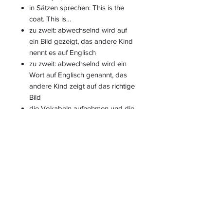
in Sätzen sprechen: This is the
coat. This is…
zu zweit: abwechselnd wird auf
ein Bild gezeigt, das andere Kind
nennt es auf Englisch
zu zweit: abwechselnd wird ein
Wort auf Englisch genannt, das
andere Kind zeigt auf das richtige
Bild
die Vokabeln aufnehmen und die
Kinder hören sich diese mit
Kopfhörern an
Vokabelhefte anlegen, Wörter
und Sätze schreiben, dazu
zeichnen