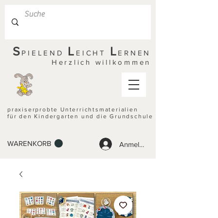
S
L
L
PIELEND
EICHT
ERNEN
Herzlich willkommen
praxiserprobte Unterrichtsmaterialien
für den Kindergarten und die Grundschule
WARENKORB
Anmelden