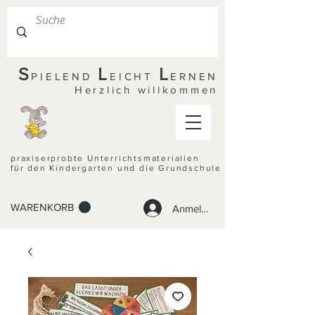
S
L
L
PIELEND
EICHT
ERNEN
Herzlich willkommen
praxiserprobte Unterrichtsmaterialien
für den Kindergarten und die Grundschule
WARENKORB
Anmelden