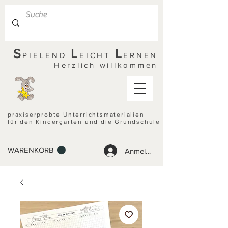
S
L
L
PIELEND
EICHT
ERNEN
Herzlich willkommen
praxiserprobte Unterrichtsmaterialien
für den Kindergarten und die Grundschule
WARENKORB
Anmelden