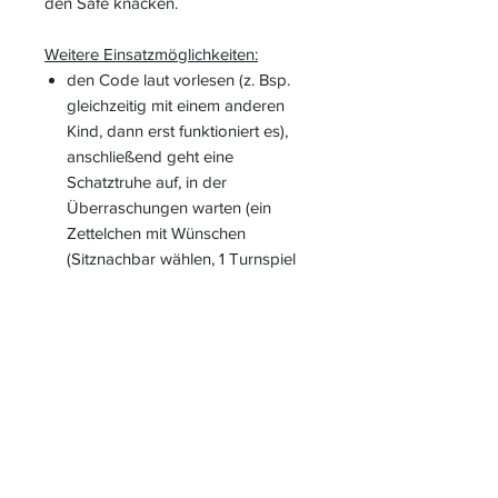
den Safe knacken.
Weitere Einsatzmöglichkeiten:
den Code laut vorlesen (z. Bsp.
gleichzeitig mit einem anderen
Kind, dann erst funktioniert es),
anschließend geht eine
Schatztruhe auf, in der
Überraschungen warten (ein
Zettelchen mit Wünschen
(Sitznachbar wählen, 1 Turnspiel
aussuchen, ...)
eigene Rechnungen erfinden
(siehe Blanko-Vorlagen) und
diese einem anderen Kind stellen
die Lösung aufhängen und die
Kinder schleichen zur Kontrolle
zum Ergebnis