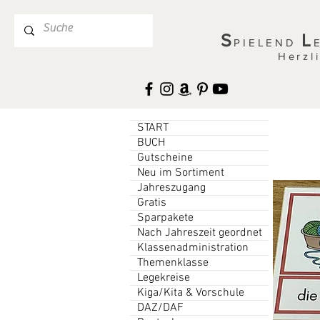
S
L
PIELEND
Herzl
START
BUCH
Gutscheine
Neu im Sortiment
Jahreszugang
Gratis
Sparpakete
Nach Jahreszeit geordnet
Klassenadministration
Themenklasse
Legekreise
Kiga/Kita & Vorschule
DAZ/DAF