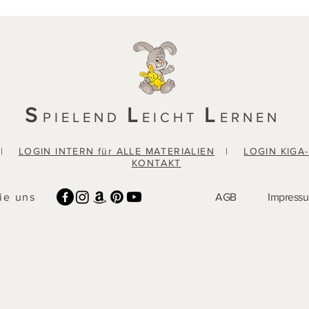
S
L
L
PIELEND
EICHT
ERNEN
|
LOGIN INTERN für ALLE MATERIALIEN
|
LOGIN KIGA
KONTAKT
ie uns
AGB
Impress