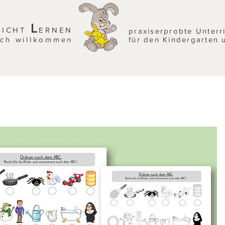
L
EICHT
ERNEN
praxiserprobte Unterr
ich willkommen
für den Kindergarten 