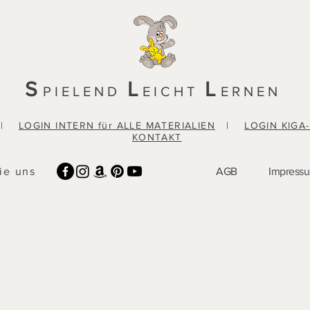
S
L
L
PIELEND
EICHT
ERNEN
|
LOGIN INTERN für ALLE MATERIALIEN
|
LOGIN KIGA
KONTAKT
ie uns
AGB
Impress