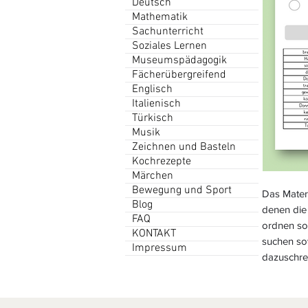
Deutsch
Mathematik
Sachunterricht
Soziales Lernen
Museumspädagogik
Fächerübergreifend
Englisch
Italienisch
Türkisch
Musik
Zeichnen und Basteln
Kochrezepte
Märchen
Bewegung und Sport
Das Materi
Blog
denen die
FAQ
ordnen sol
KONTAKT
suchen so
Impressum
dazuschre