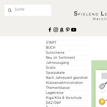
S
L
PIELEND
Herzl
START
BUCH
Gutscheine
Neu im Sortiment
Jahreszugang
Gratis
Sparpakete
Nach Jahreszeit geordnet
Klassenadministration
Themenklasse
Legekreise
Kiga/Kita & Vorschule
DAZ/DAF