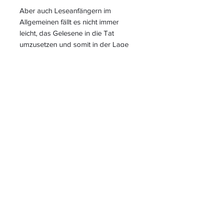
Aber auch Leseanfängern im
Allgemeinen fällt es nicht immer
leicht, das Gelesene in die Tat
umzusetzen und somit in der Lage
zu sein, sinnerfassend zu lesen.
Gerade am Ende der ersten Klasse
könnten diese Arbeitsblätter auch
ein Teil einer Ferienmappe werden.
S
L
PIELEND
EICHT
L
ERNEN
START
|
JAHRESZUGANG
|
LOGIN INTERN für ALLE