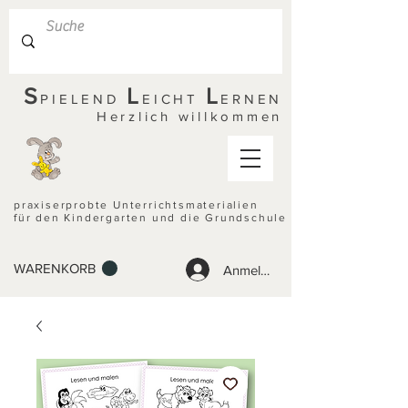
S
L
L
PIELEND
EICHT
ERNEN
Herzlich willkommen
praxiserprobte Unterrichtsmaterialien
für den Kindergarten und die Grundschule
WARENKORB
Anmelden