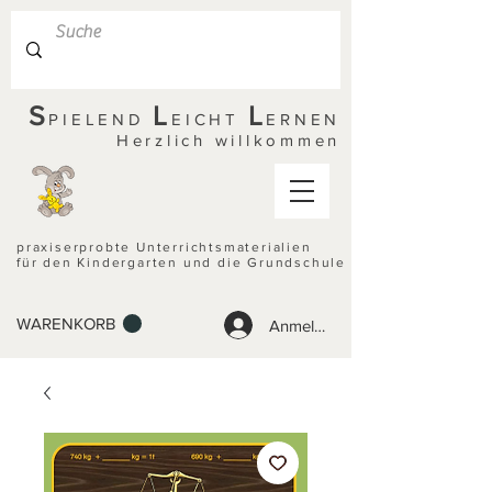
S
L
L
PIELEND
EICHT
ERNEN
Herzlich willkommen
praxiserprobte Unterrichtsmaterialien
für den Kindergarten und die Grundschule
WARENKORB
Anmelden