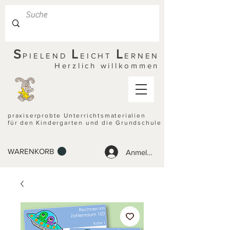
S
L
L
PIELEND
EICHT
ERNEN
Herzlich willkommen
praxiserprobte Unterrichtsmaterialien
für den Kindergarten und die Grundschule
WARENKORB
Anmelden