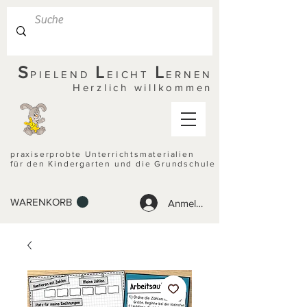
S
L
L
PIELEND
EICHT
ERNEN
Herzlich willkommen
praxiserprobte Unterrichtsmaterialien
für den Kindergarten und die Grundschule
WARENKORB
Anmelden