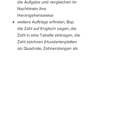
die Aufgabe und vergleichen im
Nachhinein ihre
Herangehensweise
weitere Aufträge erfinden, Bsp.
die Zahl auf Englisch sagen, die
Zahl in eine Tabelle eintragen, die
Zahl zeichnen (Hunderterplatten
als Quadrate, Zehnerstangen als
Striche, Einerwürfel als Punkte),
gerade/ungerade Zahlen
sortieren, eine Rechengeschichte
mit ausgewählten Zahlen erfinden