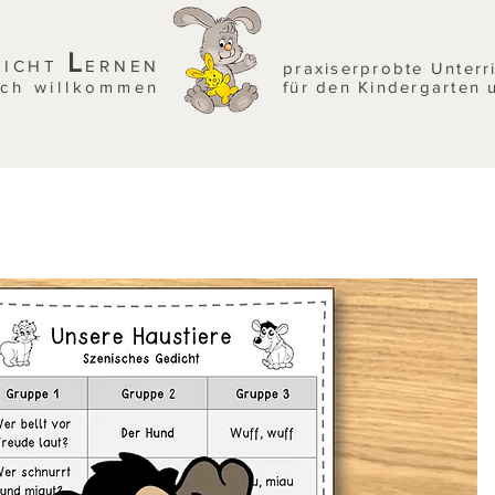
L
EICHT
ERNEN
praxiserprobte Unterr
ich willkommen
für den Kindergarten 