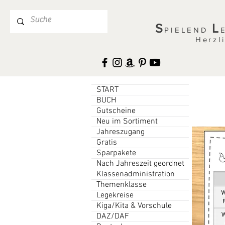
S
L
PIELEND
Herzl
START
BUCH
Gutscheine
Neu im Sortiment
Jahreszugang
Gratis
Sparpakete
Nach Jahreszeit geordnet
Klassenadministration
Themenklasse
Legekreise
Kiga/Kita & Vorschule
DAZ/DAF