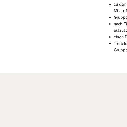
zu den
Mi-au, 
Gruppe
nach E
aufzusc
einen D
Tierbil
Gruppe