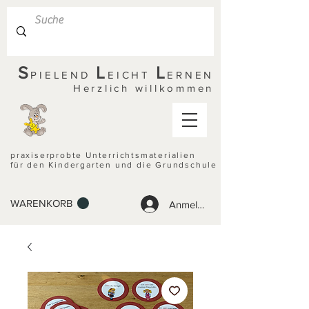
S
L
L
PIELEND
EICHT
ERNEN
Herzlich willkommen
praxiserprobte Unterrichtsmaterialien
für den Kindergarten und die Grundschule
WARENKORB
Anmelden