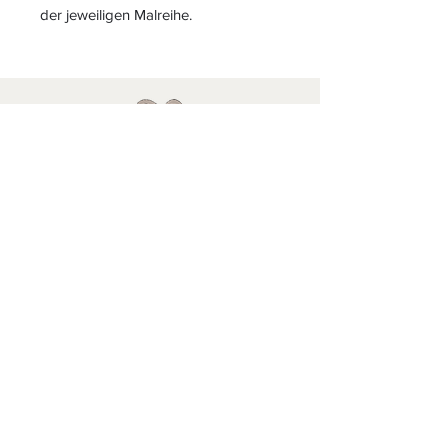
der jeweiligen Malreihe.
S
L
PIELEND
EICHT
L
ERNEN
START
|
JAHRESZUGANG
|
LOGIN INTERN für ALLE
MATERIALIEN
|
LOGIN
KIGA-/KITABEREICH
|
BLOG
|
KONTAKT
Folgen Sie uns