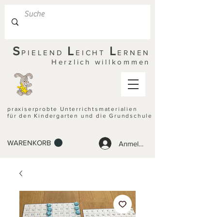
S
L
L
PIELEND
EICHT
ERNEN
Herzlich willkommen
praxiserprobte Unterrichtsmaterialien
für den Kindergarten und die Grundschule
WARENKORB
Anmelden