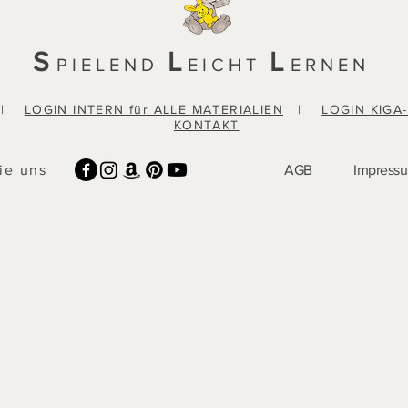
S
L
L
PIELEND
EICHT
ERNEN
|
LOGIN INTERN für ALLE MATERIALIEN
|
LOGIN KIGA
KONTAKT
ie uns
AGB
Impress