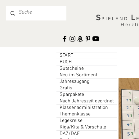
S
L
PIELEND
Herzl
START
BUCH
Gutscheine
Neu im Sortiment
Jahreszugang
Gratis
Sparpakete
Nach Jahreszeit geordnet
Klassenadministration
Themenklasse
Legekreise
Kiga/Kita & Vorschule
DAZ/DAF