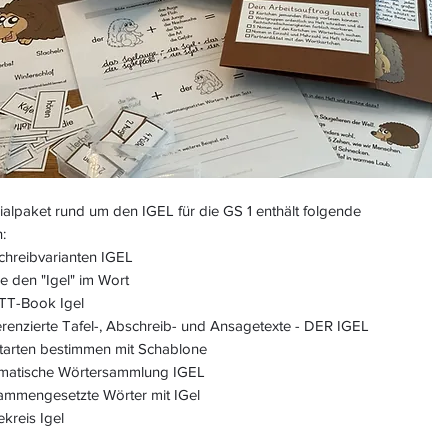
alpaket rund um den IGEL für die GS 1 enthält folgende
:
eibvarianten IGEL
den "Igel" im Wort
-Book Igel
nzierte Tafel-, Abschreib- und Ansagetexte - DER IGEL
ten bestimmen mit Schablone
ische Wörtersammlung IGEL
engesetzte Wörter mit IGel
eis Igel