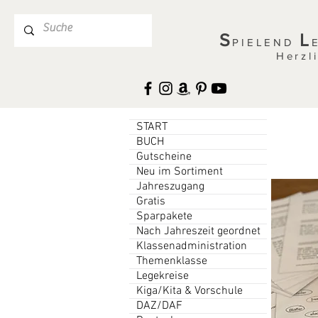
S
L
PIELEND
Herzl
START
BUCH
Gutscheine
Neu im Sortiment
Jahreszugang
Gratis
Sparpakete
Nach Jahreszeit geordnet
Klassenadministration
Themenklasse
Legekreise
Kiga/Kita & Vorschule
DAZ/DAF