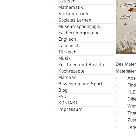
Deutsch
Mathematik
Sachunterricht
Soziales Lernen
Museumspädagogik
Fächerübergreifend
Englisch
Italienisch
Türkisch
Musik
Das Materi
Zeichnen und Basteln
Kochrezepte
Materialien
Märchen
· Abschr
Bewegung und Sport
· Finde 
Blog
· KLETT
FAQ
· Differe
KONTAKT
· Wortar
Impressum
· Themat
· Zusamm
· Legekr