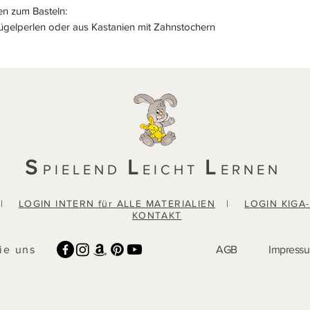
en zum Basteln:
Bügelperlen oder aus Kastanien mit Zahnstochern
S
L
L
PIELEND
EICHT
ERNEN
|
LOGIN INTERN für ALLE MATERIALIEN
|
LOGIN KIGA
KONTAKT
ie uns
AGB
Impress