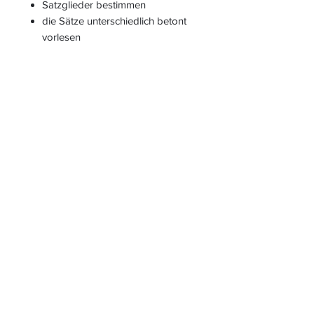
Satzglieder bestimmen
die Sätze unterschiedlich betont
vorlesen
die Sätze mit unterschiedlichen
Rollen vorlesen (wie eine meckernde
Ziege, ein fröhliches Kind, ...)
S
L
PIELEND
EICHT
L
ERNEN
START
|
JAHRESZUGANG
|
LOGIN INTERN für ALLE
MATERIALIEN
|
LOGIN
KIGA-/KITABEREICH
|
BLOG
|