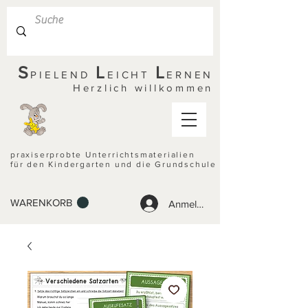
S
L
L
PIELEND
EICHT
ERNEN
Herzlich willkommen
praxiserprobte Unterrichtsmaterialien
für den Kindergarten und die Grundschule
WARENKORB
Anmelden