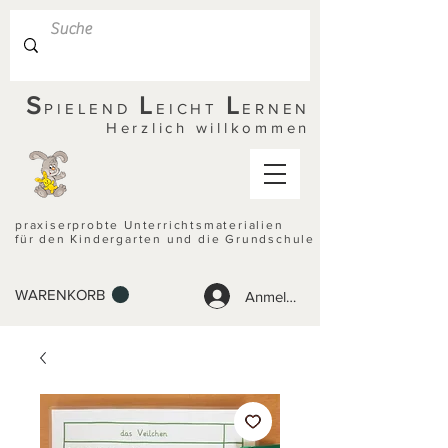
S
L
L
PIELEND
EICHT
ERNEN
Herzlich willkommen
praxiserprobte Unterrichtsmaterialien
für den Kindergarten und die Grundschule
WARENKORB
Anmelden