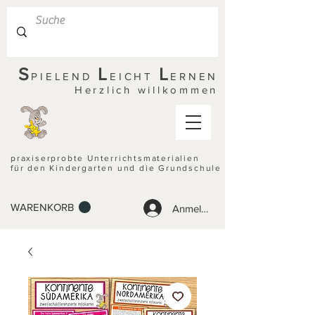
S
L
L
PIELEND
EICHT
ERNEN
Herzlich willkommen
praxiserprobte Unterrichtsmaterialien
für den Kindergarten und die Grundschule
WARENKORB
Anmelden