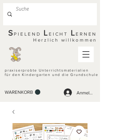
S
L
L
PIELEND
EICHT
ERNEN
Herzlich willkommen
praxiserprobte Unterrichtsmaterialien
für den Kindergarten und die Grundschule
WARENKORB
Anmelden