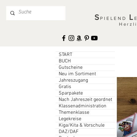
S
L
PIELEND
Herzl
START
BUCH
Gutscheine
Neu im Sortiment
Jahreszugang
Gratis
Sparpakete
Nach Jahreszeit geordnet
Klassenadministration
Themenklasse
Legekreise
Kiga/Kita & Vorschule
DAZ/DAF