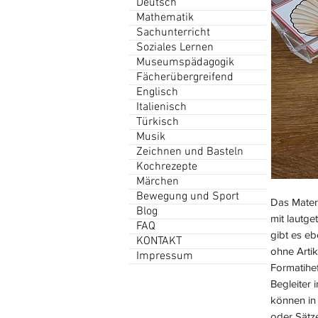
Deutsch
Mathematik
Sachunterricht
Soziales Lernen
Museumspädagogik
Fächerübergreifend
Englisch
Italienisch
Türkisch
Musik
Zeichnen und Basteln
Kochrezepte
Märchen
Bewegung und Sport
Das Mater
Blog
mit lautge
FAQ
gibt es eb
KONTAKT
ohne Artik
Impressum
Formatihe
Begleiter 
können in
oder Sätz