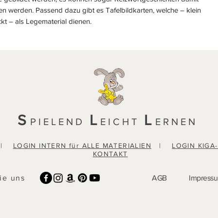
n werden. Passend dazu gibt es Tafelbildkarten, welche – klein
kt – als Legematerial dienen.
S
L
L
PIELEND
EICHT
ERNEN
|
LOGIN INTERN für ALLE MATERIALIEN
|
LOGIN KIGA
KONTAKT
ie uns
AGB
Impress