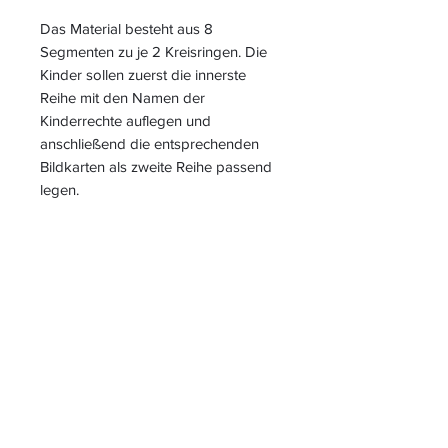
Das Material besteht aus 8
Segmenten zu je 2 Kreisringen. Die
Kinder sollen zuerst die innerste
Reihe mit den Namen der
Kinderrechte auflegen und
anschließend die entsprechenden
Bildkarten als zweite Reihe passend
legen.
S
L
PIELEND
EICHT
L
ERNEN
START
|
JAHRESZUGANG
|