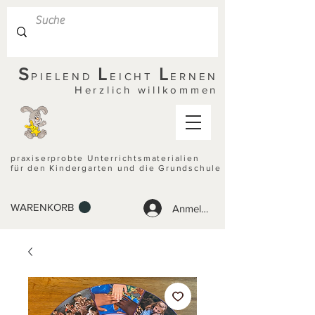
S
L
L
PIELEND
EICHT
ERNEN
Herzlich willkommen
praxiserprobte Unterrichtsmaterialien
für den Kindergarten und die Grundschule
WARENKORB
Anmelden