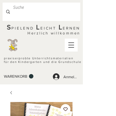
S
L
L
PIELEND
EICHT
ERNEN
Herzlich willkommen
praxiserprobte Unterrichtsmaterialien
für den Kindergarten und die Grundschule
WARENKORB
Anmelden