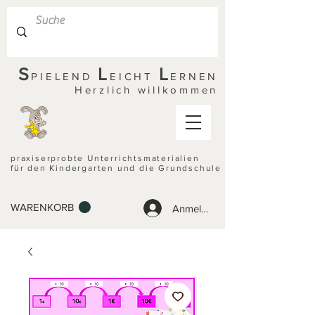
S
L
L
PIELEND
EICHT
ERNEN
Herzlich willkommen
praxiserprobte Unterrichtsmaterialien
für den Kindergarten und die Grundschule
WARENKORB
Anmelden