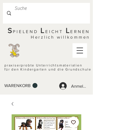
S
L
L
PIELEND
EICHT
ERNEN
Herzlich willkommen
praxiserprobte Unterrichtsmaterialien
für den Kindergarten und die Grundschule
WARENKORB
Anmelden