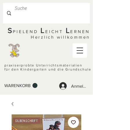
S
L
L
PIELEND
EICHT
ERNEN
Herzlich willkommen
praxiserprobte Unterrichtsmaterialien
für den Kindergarten und die Grundschule
WARENKORB
Anmelden