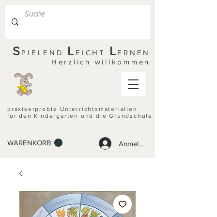
S
L
L
PIELEND
EICHT
ERNEN
Herzlich willkommen
praxiserprobte Unterrichtsmaterialien
für den Kindergarten und die Grundschule
WARENKORB
Anmelden