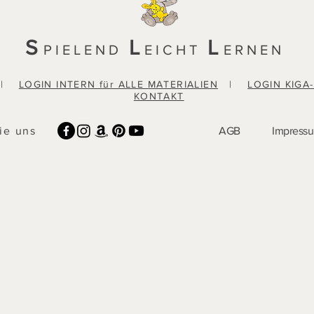
S
L
L
PIELEND
EICHT
ERNEN
|
LOGIN INTERN für ALLE MATERIALIEN
|
LOGIN KIGA
KONTAKT
ie uns
AGB
Impress