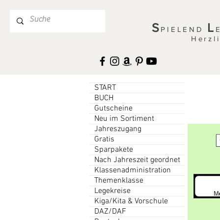
S
L
PIELEND
Herzl
START
BUCH
Gutscheine
Neu im Sortiment
Jahreszugang
Gratis
Sparpakete
Nach Jahreszeit geordnet
Klassenadministration
Themenklasse
Legekreise
Kiga/Kita & Vorschule
DAZ/DAF