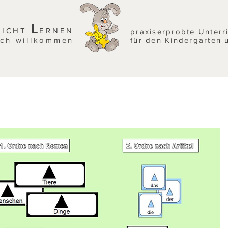
L
EICHT
ERNEN
praxiserprobte Unterr
ich willkommen
für den Kindergarten 