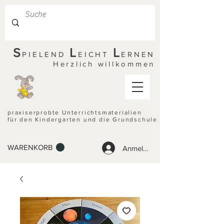
S
L
L
PIELEND
EICHT
ERNEN
Herzlich willkommen
praxiserprobte Unterrichtsmaterialien
für den Kindergarten und die Grundschule
WARENKORB
Anmelden