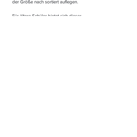
der Größe nach sortiert auflegen.
Für ältere Schüler bietet sich dieser
Legekreis zum Abschreiben und
Gestalten eines kleinen persönlichen
Planetenbüchlein an.
S
L
PIELEND
EICHT
L
ERNEN
START
|
JAHRESZUGANG
|
LOGIN INTERN für ALLE
MATERIALIEN
|
LOGIN
KIGA-/KITABEREICH
|
BLOG
|
KONTAKT